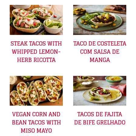
STEAK TACOS WITH
TACO DE COSTELETA
WHIPPED LEMON-
COM SALSA DE
HERB RICOTTA
MANGA
VEGAN CORN AND
TACOS DE FAJITA
BEAN TACOS WITH
DE BIFE GRELHADO
MISO MAYO