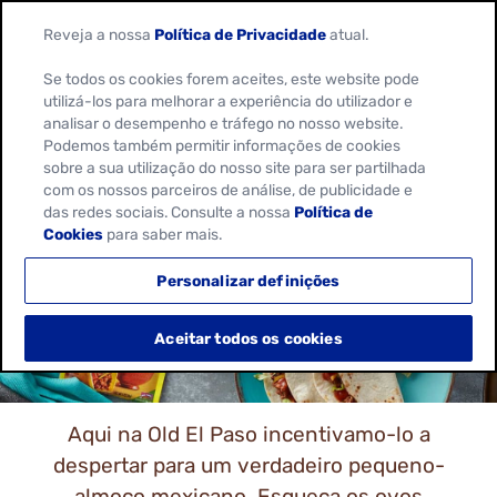
Reveja a nossa
Política de Privacidade
atual.
Se todos os cookies forem aceites, este website pode
utilizá-los para melhorar a experiência do utilizador e
analisar o desempenho e tráfego no nosso website.
Podemos também permitir informações de cookies
sobre a sua utilização do nosso site para ser partilhada
RECEITAS MEXICANAS
com os nossos parceiros de análise, de publicidade e
das redes sociais. Consulte a nossa
Política de
PARA O PEQUENO-
Cookies
para saber mais.
ALMOÇO
Personalizar definições
Aceitar todos os cookies
Aqui na Old El Paso incentivamo-lo a
despertar para um verdadeiro pequeno-
almoço mexicano. Esqueça os ovos