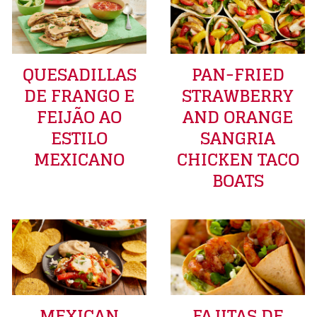
QUESADILLAS
PAN-FRIED
DE FRANGO E
STRAWBERRY
FEIJÃO AO
AND ORANGE
ESTILO
SANGRIA
MEXICANO
CHICKEN TACO
BOATS
MEXICAN
FAJITAS DE