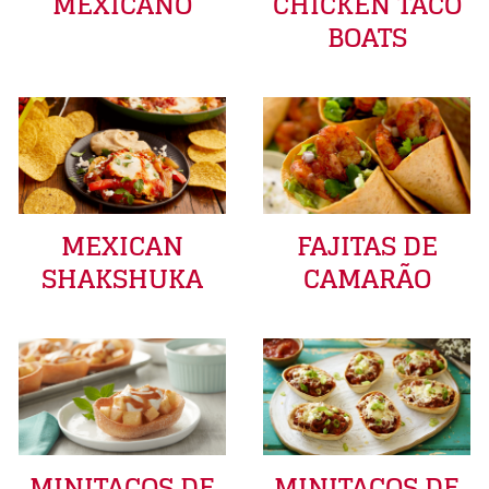
MEXICANO
CHICKEN TACO
BOATS
MEXICAN
FAJITAS DE
SHAKSHUKA
CAMARÃO
MINITACOS DE
MINITACOS DE